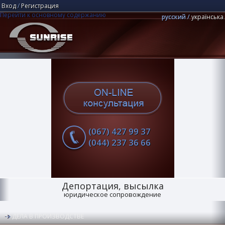
Вход
/
Регистрация
Перейти к основному содержанию
русский
українська
Юридическая компания "Центр Санрайз"
Поиск
(067) 427 99 37
(044) 237 36 66
Депортация, высылка
юридическое сопровождение
ДЕЛА В ПРОИЗВОДСТВЕ