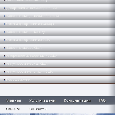
Депортация из Великобритании
Запрет на въезд в Великобританию
Отмена депортации из Канады
Запрет на въезд в Канаду
Отмена депортации из США
Запрет на въезд в США
Ускоренное выдворение из США
Аннулирование визы США
Аннулирование петиции США
Помощь армии
Главная
Услуги и цены
Консультация
FAQ
Оплата
Контакты