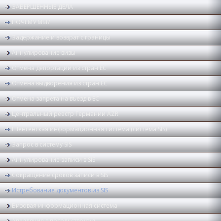
ЗАВЕРШЕННЫЕ ДЕЛА
ПОЧЕМУ МЫ?
Задержание и возврат с границы
Аннулирование визы
Отмена депортации из стран ЕС
Отмена выдворения из стран ЕС
Отмена запрета на въезд в ЕС
Центральный реестр Германии AZR
Шенгенская информационная система (система SIS)
Запрос в систему SIS
Аннулирование записи в SIS
Сокращение сроков записи в SIS
Истребование документов из SIS
Визовая информационная система
Апелляция в посольство/суд