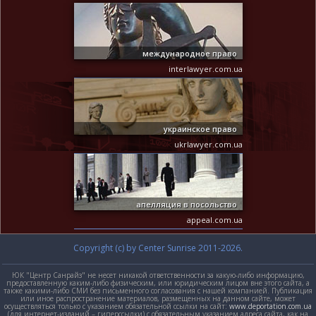
международное право
interlawyer.com.ua
украинское право
ukrlawyer.com.ua
апелляция в посольство
appeal.com.ua
Copyright (c) by Center Sunrise 2011-2026.
ЮК "Центр Санрайз" не несет никакой ответственности за какую-либо информацию,
предоставленную каким-либо физическим, или юридическим лицом вне этого сайта, а
также какими-либо СМИ без письменного согласования с нашей компанией. Публикация
или иное распространение материалов, размещенных на данном сайте, может
осуществляться только с указанием обязательной ссылки на сайт:
www.deportation.com.ua
(для интернет-изданий – гиперссылки) с обязательным указанием адреса сайта, как на