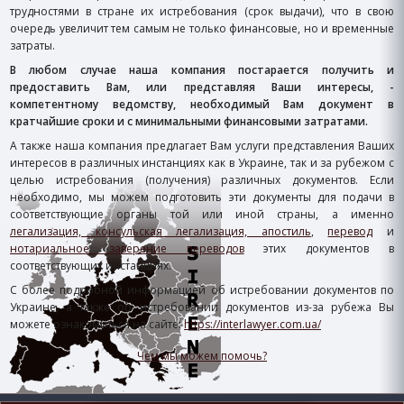
трудностями в стране их истребования (срок выдачи), что в свою
очередь увеличит тем самым не только финансовые, но и временные
затраты.
В любом случае наша компания постарается получить и
предоставить Вам, или представляя Ваши интересы, -
компетентному ведомству, необходимый Вам документ в
кратчайшие сроки и с минимальными финансовыми затратами.
А также наша компания предлагает Вам услуги представления Ваших
интересов в различных инстанциях как в Украине, так и за рубежом с
целью истребования (получения) различных документов. Если
необходимо, мы можем подготовить эти документы для подачи в
соответствующие органы той или иной страны, а именно
легализация, консульская легализация, апостиль
,
перевод
и
нотариальное заверение переводов
этих документов в
соответствующих инстанциях.
С более подробной информацией об истребовании документов по
Украине, а также об истребовании документов из-за рубежа Вы
можете ознакомиться на сайте:
https://interlawyer.com.ua/
Чем мы можем помочь?