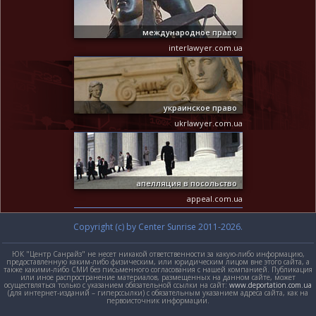
международное право
interlawyer.com.ua
украинское право
ukrlawyer.com.ua
апелляция в посольство
appeal.com.ua
Copyright (c) by Center Sunrise 2011-2026.
ЮК "Центр Санрайз" не несет никакой ответственности за какую-либо информацию,
предоставленную каким-либо физическим, или юридическим лицом вне этого сайта, а
также какими-либо СМИ без письменного согласования с нашей компанией. Публикация
или иное распространение материалов, размещенных на данном сайте, может
осуществляться только с указанием обязательной ссылки на сайт:
www.deportation.com.ua
(для интернет-изданий – гиперссылки) с обязательным указанием адреса сайта, как на
первоисточник информации.