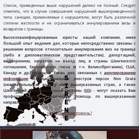
Список, приведенных выше нарушений далеко не полный. Следует
отметить, что в случае совершения нарушений вышеприведенного
типа, санкции, применяемые к нарушителю, могут быть различной
степени жесткости и не ограничиваться аннулированием визы и
возвратом с границы.
Высококвалифицированные юристы нашей компании, имея
большой опыт ведения дел, которые непосредственно связаны с
решением вопросов относительно аннулирования виз на границе
(либо в дипломатическом представительстве), депортацией,
выдворением, запретом на въезд лиц в страны Шенгенского
соглашения, Европейского союза (в т.ч. Великобританию), США,
Канаду и др. страны, а также дел, связанных с
аннулированием
информации
из национальных реестров персон Non Grata
(нежелательных к въезду лиц) вышеуказанных стран, а также
Шенгенской информационной системы (
SIS
) - могут оказать Вам
профессиональную юридическую помощь по вышеуказанным
направлениям.
Чем мы можем помочь?