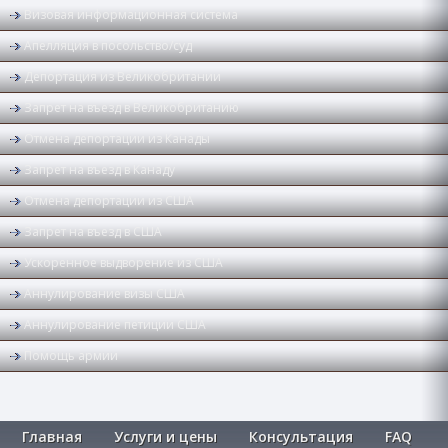
Визовая информационная система
Апелляция в посольство/суд
Депортация из Великобритании
Запрет на въезд в Великобританию
Отмена депортации из Канады
Запрет на въезд в Канаду
Отмена депортации из США
Запрет на въезд в США
Ускоренное выдворение из США
Аннулирование визы США
Аннулирование петиции США
Помощь армии
Главная
Услуги и цены
Консультация
FAQ