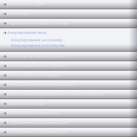
ЗАВЕРШЕННЫЕ ДЕЛА
ПОЧЕМУ МЫ?
Задержание и возврат с границы
Аннулирование визы
Аннулирование на границе
Аннулирование в посольстве
Отмена депортации из стран ЕС
Отмена выдворения из стран ЕС
Отмена запрета на въезд в ЕС
Центральный реестр Германии AZR
Шенгенская информационная система (система SIS)
Запрос в систему SIS
Аннулирование записи в SIS
Сокращение сроков записи в SIS
Истребование документов из SIS