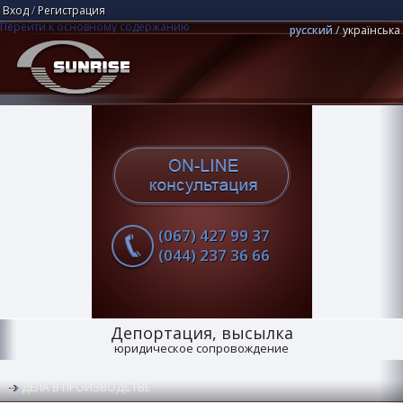
Вход
/
Регистрация
Перейти к основному содержанию
русский
українська
Юридическая компания "Центр Санрайз"
Поиск
(067) 427 99 37
(044) 237 36 66
Депортация, высылка
юридическое сопровождение
ДЕЛА В ПРОИЗВОДСТВЕ