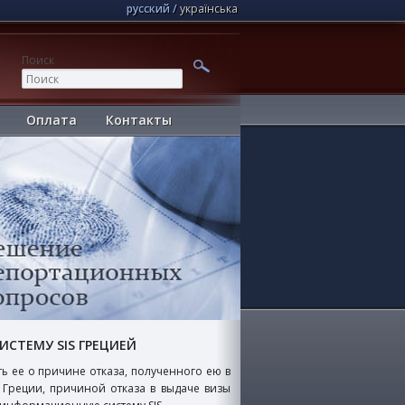
русский
українська
Поиск
Оплата
Контакты
ИСТЕМУ SIS ГРЕЦИЕЙ
ь ее о причине отказа, полученного ею в
 Греции, причиной отказа в выдаче визы