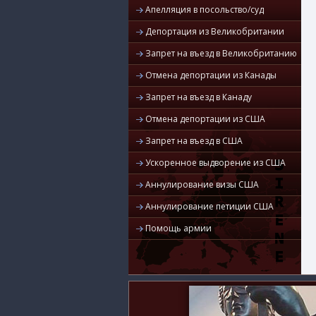
Апелляция в посольство/суд
Депортация из Великобритании
Запрет на въезд в Великобританию
Отмена депортации из Канады
Запрет на въезд в Канаду
Отмена депортации из США
Запрет на въезд в США
Ускоренное выдворение из США
Аннулирование визы США
Аннулирование петиции США
Помощь армии