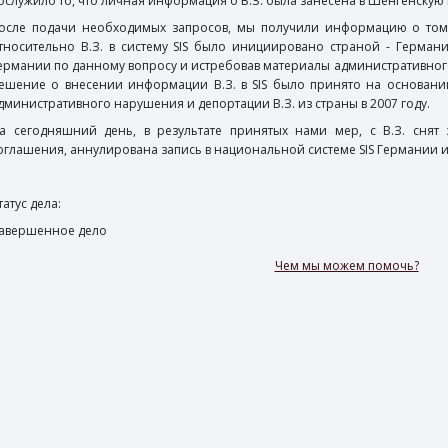
ослужило то, что личная информация о В.З. была занесена в Шенгенскую
осле подачи необходимых запросов, мы получили информацию о то
тносительно В.З. в систему SIS было инициировано страной - Герман
ермании по данному вопросу и истребовав материалы административного
ешение о внесении информации В.З. в SIS было принято на основан
дминистративного нарушения и депортации В.З. из страны в 2007 году.
а сегодняшний день, в результате принятых нами мер, с В.З.
снят 
оглашения, аннулирована запись в национальной системе SIS Германии и
татус дела:
авершенное дело
Чем мы можем помочь?