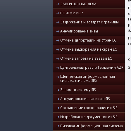
п
ЗАВЕРШЕННЫЕ ДЕЛА
П
ПОЧЕМУ МЫ?
о
Г
Задержание и возврат с границы
р
а
Аннулирование визы
Н
Отмена депортации из стран ЕС
с
Отмена выдворения из стран ЕС
Отмена запрета на въезд в ЕС
С
Центральный реестр Германии AZR
З
Шенгенская информационная
система (система SIS)
Запрос в систему SIS
Аннулирование записи в SIS
Сокращение сроков записи в SIS
Истребование документов из SIS
Визовая информационная система