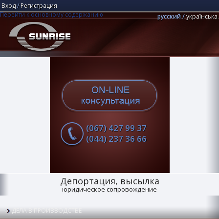
Вход
/
Регистрация
Перейти к основному содержанию
русский
українська
Юридическая компания "Центр Санрайз"
Поиск
(067) 427 99 37
(044) 237 36 66
Депортация, высылка
юридическое сопровождение
ДЕЛА В ПРОИЗВОДСТВЕ