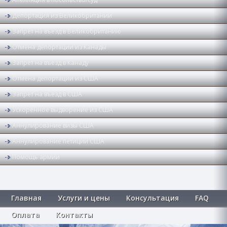
Депортация из Великобритании
Запрет на въезд в Великобританию
Отмена депортации из Канады
Запрет на въезд в Канаду
Отмена депортации из США
Запрет на въезд в США
Ускоренное выдворение из США
Аннулирование визы США
Аннулирование петиции США
Помощь армии
Главная
Услуги и цены
Консультация
FAQ
Оплата
Контакты