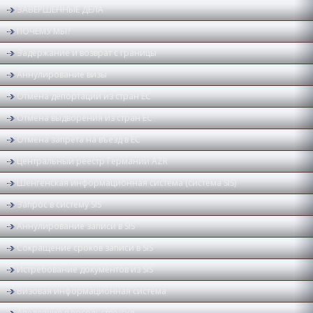
ЗАВЕРШЕННЫЕ ДЕЛА
ПОЧЕМУ МЫ?
Задержание и возврат с границы
Аннулирование визы
Отмена депортации из стран ЕС
Отмена выдворения из стран ЕС
Отмена запрета на въезд в ЕС
Центральный реестр Германии AZR
Шенгенская информационная система (система SIS)
Запрос в систему SIS
Аннулирование записи в SIS
Сокращение сроков записи в SIS
Истребование документов из SIS
Визовая информационная система
Апелляция в посольство/суд