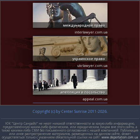
международное право
interlawyer.com.ua
украинское право
ukrlawyer.com.ua
апелляция в посольство
appeal.com.ua
Copyright (c) by Center Sunrise 2011-2026.
ЮК "Центр Санрайз" не несет никакой ответственности за какую-либо информацию,
предоставленную каким-либо физическим, или юридическим лицом вне этого сайта, а
также какими-либо СМИ без письменного согласования с нашей компанией. Публикация
или иное распространение материалов, размещенных на данном сайте, может
осуществляться только с указанием обязательной ссылки на сайт:
www.deportation.com.ua