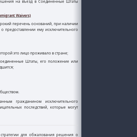
решения на въезд в Соединенные Штаты
igrant Waivers)
ирокий перечень оснований, при наличии
 о предоставлении ему исключительного
торой это лицо проживало в стране;
в Соединенные Штаты, его положение или
дшится;
бществом.
анным гражданином исключительного
ицательных последствий, которые могут
стратегии для обжалования решения о