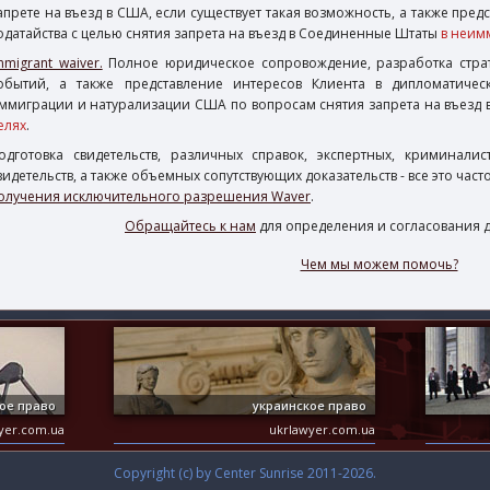
апрете на въезд в США, если существует такая возможность, а также пред
одатайства с целью снятия запрета на въезд в Соединенные Штаты
в неим
mmigrant waiver.
Полное юридическое сопровождение, разработка страт
обытий, а также представление интересов Клиента в дипломатическ
ммиграции и натурализации США по вопросам снятия запрета на въезд
елях
.
одготовка свидетельств, различных справок, экспертных, криминал
видетельств, а также объемных сопутствующих доказательств - все это ча
олучения исключительного разрешения Waver
.
Обращайтесь к нам
для определения и согласования 
Чем мы можем помочь?
ое право
украинское право
wyer.com.ua
ukrlawyer.com.ua
Copyright (c) by Center Sunrise 2011-2026.