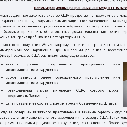
ъезд в США (Waiver), а также обеспечат полную юридическую поддержку на 
Неиммиграционные разрешения на въезд в США (Non -
ммиграционное законодательство США предоставляет возможность лицам
оединенные Штаты, получить неиммиграционное разрешение на въезд (N
уризма или посещения родственников/друзей, по вопросам бизнеса 
еобходимо представить обоснованные доказательства намерения вер
кончании срока пребывания на территории США.
озможность получения Waiver напрямую зависит от срока давности и 
ммиграционного нарушения. При вынесении решения о возможности
фицер Посольства США оценивает следующие факторы:
тяжесть ранее совершенного преступления или
иммиграционного нарушения;
сроки давности ранее совершенного преступления или
иммиграционного нарушения;
потенциальная угроза интересам США, которую может
представлять Заявитель;
цель поездки и ее соответствие интересам Соединенных Штатов.
 случае совершения тяжкого преступления в течение одного - двух 
редоставлении исключительного разрешения на въезд в США, Заявителю 
о время как иммиграционное нарушение, совершенное более дес