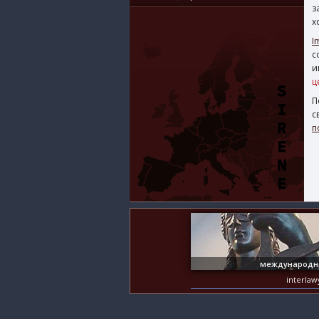
з
х
I
с
и
ц
П
с
п
международн
interla