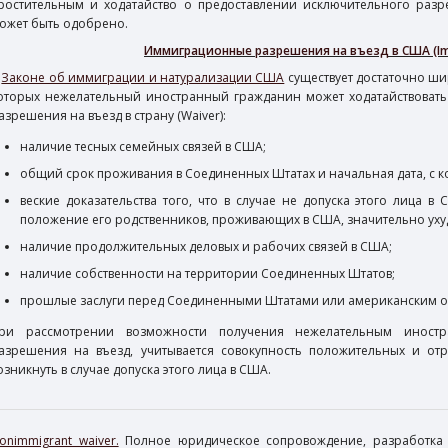
ростительным и ходатайство о предоставлении исключительного раз
ожет быть одобрено.
Иммиграционные разрешения на въезд в США (Imm
В
Законе об иммиграции и натурализации США
существует достаточно ш
оторых нежелательный иностранный гражданин может ходатайствовать
азрешения на въезд в страну (Waiver):
наличие тесных семейных связей в США;
общий срок проживания в Соединенных Штатах и начальная дата, с ко
веские доказательства того, что в случае не допуска этого лица 
положение его родственников, проживающих в США, значительно уху
наличие продолжительных деловых и рабочих связей в США;
наличие собственности на территории Соединенных Штатов;
прошлые заслуги перед Соединенными Штатами или американским о
ри рассмотрении возможности получения нежелательным иностр
азрешения на въезд, учитывается совокупность положительных и отр
озникнуть в случае допуска этого лица в США.
onimmigrant waiver.
Полное юридическое сопровождение, разработка 