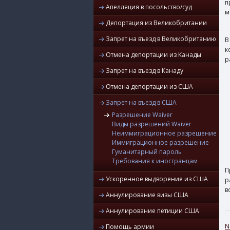
п
Апелляция в посольство/суд
м
Депортация из Великобритании
Запрет на въезд в Великобританию
к
Отмена депортации из Канады
р
Запрет на въезд в Канаду
Отмена депортации из США
Запрет на въезд в США
Разрешение Waiver
Виды разрешений Waiver
Неиммиграционное разрешение
Иммиграционное разрешение
Гуманитарный пароль
Требования к иностранцам
П
Ускоренное выдворение из США
р
в
Аннулирование визы США
Аннулирование петиции США
N
Помощь армии