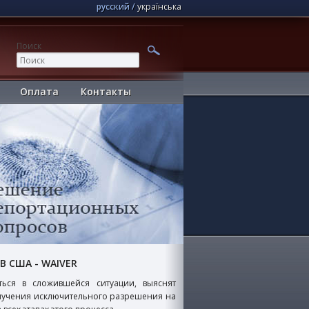
русский
українська
Поиск
Оплата
Контакты
 США - WAIVER
ся в сложившейся ситуации, выяснят
олучения исключительного разрешения на