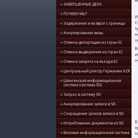
в
ЗАВЕРШЕННЫЕ ДЕЛА
ПОЧЕМУ МЫ?
И
С
Задержание и возврат с границы
т
Аннулирование визы
н
о
Отмена депортации из стран ЕС
В
Отмена выдворения из стран ЕС
и
о
Отмена запрета на въезд в ЕС
Центральный реестр Германии AZR
Шенгенская информационная
система (система SIS)
Запрос в систему SIS
Аннулирование записи в SIS
Сокращение сроков записи в SIS
В
Истребование документов из SIS
п
Визовая информационная система
т