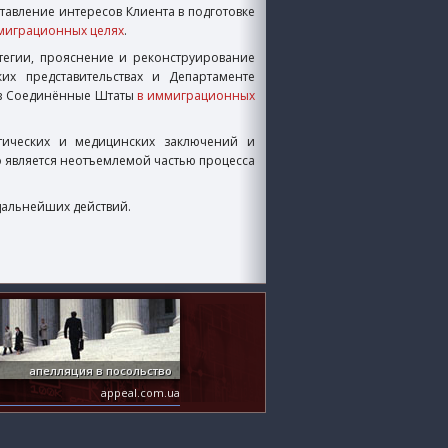
ставление интересов Клиента в подготовке
миграционных целях
.
егии, прояснение и реконструирование
их представительствах и Департаменте
 в Соединённые Штаты
в иммиграционных
истических и медицинских заключений и
сто является неотъемлемой частью процесса
дальнейших действий.
апелляция в посольство
appeal.com.ua