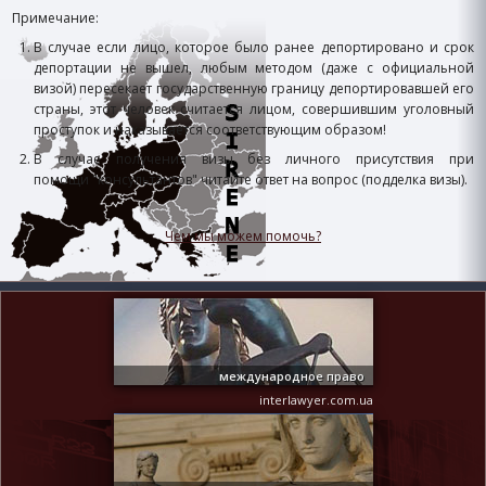
Примечание:
В случае если лицо, которое было ранее депортировано и срок
депортации не вышел, любым методом (даже с официальной
визой) пересекает государственную границу депортировавшей его
страны, этот человек считается лицом, совершившим уголовный
проступок и наказывается соответствующим образом!
В случае получения визы без личного присутствия при
помощи "консультантов" читайте ответ на вопрос (подделка визы).
Чем мы можем помочь?
международное право
interlawyer.com.ua