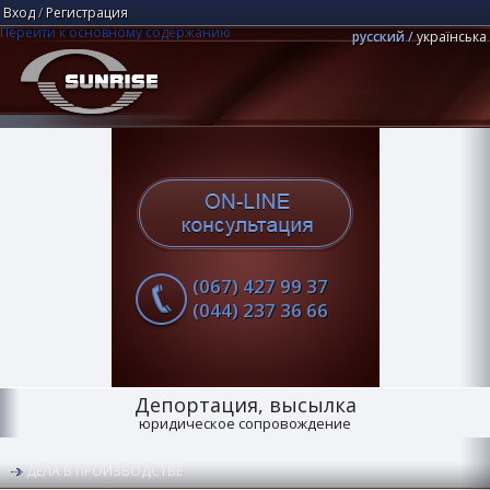
Вход
/
Регистрация
Перейти к основному содержанию
русский
українська
Юридическая компания "Центр Санрайз"
Поиск
(067) 427 99 37
(044) 237 36 66
Депортация, высылка
юридическое сопровождение
ДЕЛА В ПРОИЗВОДСТВЕ