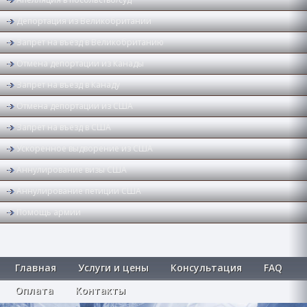
Депортация из Великобритании
Запрет на въезд в Великобританию
Отмена депортации из Канады
Запрет на въезд в Канаду
Отмена депортации из США
Запрет на въезд в США
Ускоренное выдворение из США
Аннулирование визы США
Аннулирование петиции США
Помощь армии
Главная
Услуги и цены
Консультация
FAQ
Оплата
Контакты