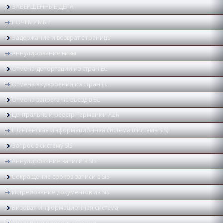
ЗАВЕРШЕННЫЕ ДЕЛА
ПОЧЕМУ МЫ?
Задержание и возврат с границы
Аннулирование визы
Отмена депортации из стран ЕС
Отмена выдворения из стран ЕС
Отмена запрета на въезд в ЕС
Центральный реестр Германии AZR
Шенгенская информационная система (система SIS)
Запрос в систему SIS
Аннулирование записи в SIS
Сокращение сроков записи в SIS
Истребование документов из SIS
Визовая информационная система
Апелляция в посольство/суд