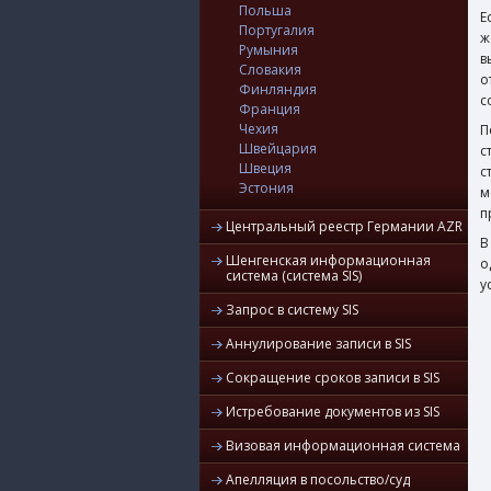
Польша
Е
Португалия
ж
Румыния
в
Словакия
о
Финляндия
с
Франция
Чехия
П
Швейцария
с
Швеция
с
Эстония
м
п
Центральный реестр Германии AZR
В
Шенгенская информационная
о
система (система SIS)
у
Запрос в систему SIS
Аннулирование записи в SIS
Сокращение сроков записи в SIS
Истребование документов из SIS
Визовая информационная система
Апелляция в посольство/суд