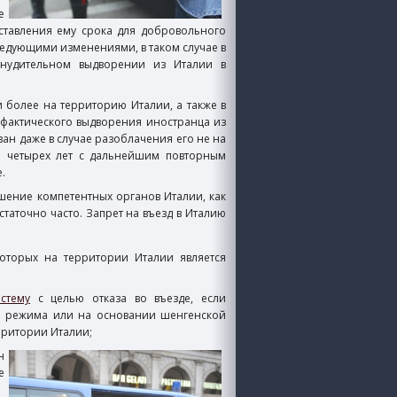
е
ставления ему срока для добровольного
оследующими изменениями, в таком случае в
нудительном выдворении из Италии в
и более на территорию Италии, а также в
 фактического выдворения иностранца из
ан даже в случае разоблачения его не на
о четырех лет с дальнейшим повторным
.
ешение компетентных органов Италии, как
таточно часто. Запрет на въезд в Италию
оторых на территории Италии является
стему
с целью отказа во въезде, если
го режима или на основании шенгенской
рритории Италии;
н
е