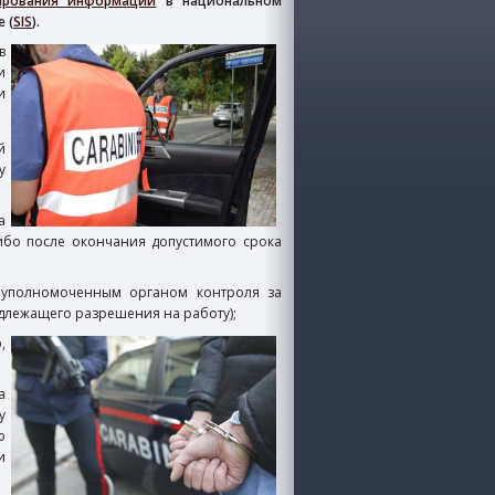
ирования информации
в национальном
 (
SIS
).
в
и
и
й
у
а
ибо после окончания допустимого срока
о уполномоченным органом контроля за
длежащего разрешения на работу);
,
а
у
ю
и