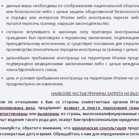
данные меры необходимы по соображениям национальной оборон
или безопасности либо с целью защиты общественной безопасност
и порядка или интересов Италии либо иностранец пересек либ
пытался пересечь границу, нарушая законодательство;
согласно вступившего в законную силу приговора иностранны
гражданин был приговорен к тюремному заключению, подлежащем
принудительному исполнению, и существуют основания для открыти
производства относительно передачи иностранца за границу с целью
дальнейшее пребывание иностранца на территории Италии предст
подтверждено медицинскими заключениями либо с целью междунар
члена Европейского союза;
цель и условия пребывания иностранца на территории Италии не со
предусмотрено их изменение.
НАИБОЛЕЕ ЧАСТЫЕ ПРИЧИНЫ ЗАПРЕТА НА ВЪЕ
сли по отношению к Вам со стороны компетентных органов Ита
ннулирована виза
, предпринят
возврат в пункте пересечения гран
епортированы
или
выдворены
из страны, высококвалифицированные 
пыт ведения такого рода дел, окажут Вам профессиональную юридиче
ожалуйста, обратите внимание, что
юридическая консультация
предо
а конкретные дату и время. Обращайтесь к нам для определения и сог