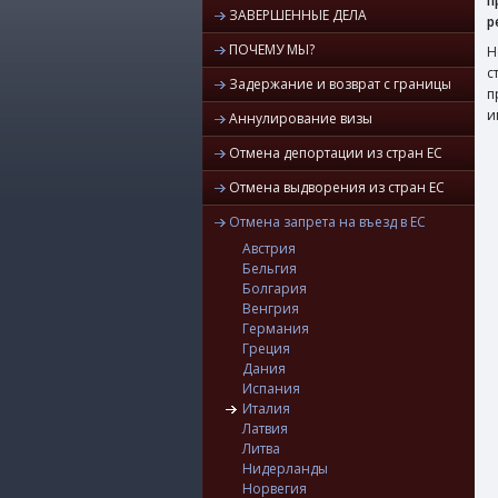
п
ЗАВЕРШЕННЫЕ ДЕЛА
р
ПОЧЕМУ МЫ?
Н
с
Задержание и возврат с границы
п
и
Аннулирование визы
Отмена депортации из стран ЕС
Отмена выдворения из стран ЕС
Отмена запрета на въезд в ЕС
Австрия
Бельгия
Болгария
Венгрия
Германия
Греция
Дания
Испания
Италия
Латвия
Литва
Нидерланды
Норвегия