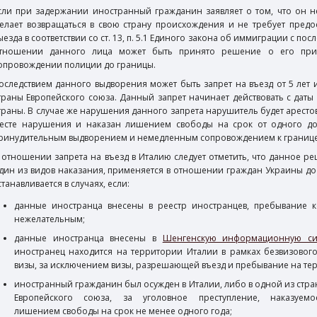
сли при задержании иностранный гражданин заявляет о том, что он н
елает возвращаться в свою страну происхождения и не требует предо
ыезда в соответствии со ст. 13, п. 5.1 Единого закона об иммиграции с п
тношении данного лица может быть принято решение о его при
опровождении полиции до границы.
оследствием данного выдворения может быть запрет на въезд от 5 лет 
траны Европейского союза. Данный запрет начинает действовать с даты
траны. В случае же нарушения данного запрета нарушитель будет арестов
есте нарушения и наказан лишением свободы на срок от одного д
ринудительным выдворением и немедленным сопровождением к границе
 отношении запрета на въезд в Италию следует отметить, что данное р
дин из видов наказания, применяется в отношении граждан Украины дос
станавливается в случаях, если:
данные иностранца внесены в реестр иностранцев, пребывание к
нежелательным;
​данные иностранца внесены в
Шенгенскую информационную си
иностранец находится на территории Италии в рамках безвизово
визы, за исключением визы, разрешающей въезд и пребывание на те
иностранный гражданин был осужден в Италии, либо в одной из стра
Европейского союза, за уголовное преступление, наказуемо
лишением свободы на срок не менее одного года;