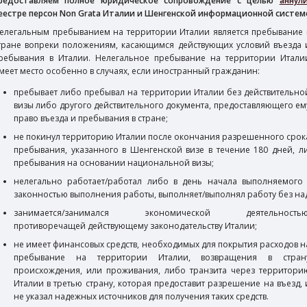
редоставляем полное юридическое сопровождение с целью
аннул
еестре персон Non Grata Италии и Шенгенской информационной системе
елегальным пребыванием на территории Италии является пребывание 
тране вопреки положениям, касающимся действующих условий въезда 
ребывания в Италии. Нелегальное пребывание на территории Итали
меет место особенно в случаях, если иностранный гражданин:
пребывает либо пребывал на территории Италии без действительно
визы либо другого действительного документа, предоставляющего ем
право въезда и пребывания в стране;
не покинул территорию Италии после окончания разрешенного срок
пребывания, указанного в Шенгенской визе в течение 180 дней, л
пребывания на основании национальной визы;
нелегально работает/работал либо в день начала выполняемог
законностью выполнения работы, выполняет/выполнял работу без на
занимается/занимался экономической деятельностью
противоречащей действующему законодательству Италии;
не имеет финансовых средств, необходимых для покрытия расходов н
пребывание на территории Италии, возвращения в стран
происхождения, или проживания, либо транзита через территори
Италии в третью страну, которая предоставит разрешение на въезд, 
не указал надежных источников для получения таких средств.