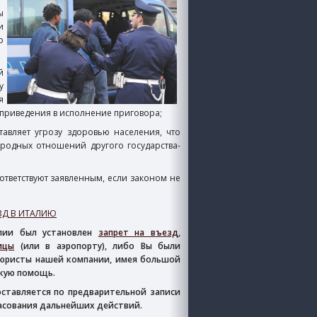
ы
и
о
й
у
я
 приведения в исполнение приговора;
авляет угрозу здоровью населения, что
одных отношений другого государства-
ответствуют заявленным, если законом не
ЗД В ИТАЛИЮ
лии был установлен
запрет на въезд
,
ицы
(или в аэропорту), либо Вы были
юристы нашей компании, имея большой
скую помощь.
ставляется по предварительной записи
ласования дальнейших действий.