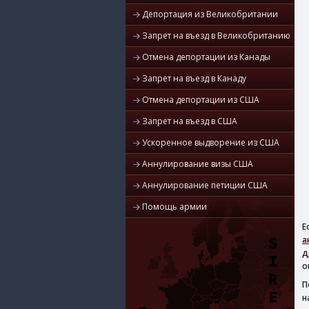
Депортация из Великобритании
Запрет на въезд в Великобританию
Отмена депортации из Канады
Запрет на въезд в Канаду
Отмена депортации из США
Запрет на въезд в США
Ускоренное выдворение из США
Аннулирование визы США
Аннулирование петиции США
Помощь армии
Е
а
д
о
П
н