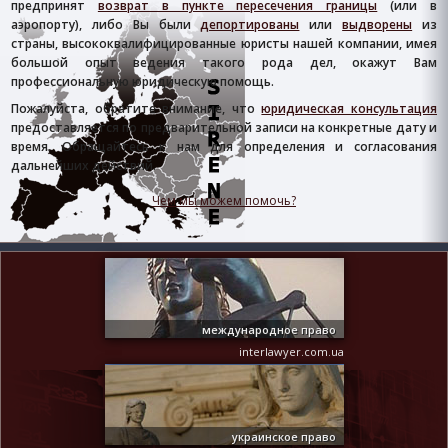
предпринят
возврат в пункте пересечения границы
(или в
аэропорту), либо Вы были
депортированы
или
выдворены
из
страны, высококвалифицированные юристы нашей компании, имея
большой опыт ведения такого рода дел, окажут Вам
профессиональную юридическую помощь.
Пожалуйста, обратите внимание, что
юридическая консультация
предоставляется по предварительной записи на конкретные дату и
время. Обращайтесь к нам для определения и согласования
дальнейших действий.
Чем мы можем помочь?
международное право
interlawyer.com.ua
украинское право