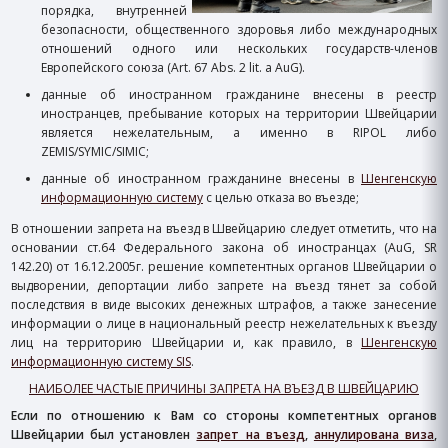
порядка, внутренней
безопасности, общественного здоровья либо международных
отношений одного или нескольких государств-членов
Европейского союза (Art. 67 Abs. 2 lit. a AuG).
данные об иностранном гражданине внесены в реестр
иностранцев, пребывание которых на территории Швейцарии
является нежелательным, а именно в RIPOL либо
ZEMIS/SYMIC/SIMIC;
данные об иностранном гражданине внесены в
Шенгенскую
информационную систему
с целью отказа во въезде;
В отношении запрета на въезд в Швейцарию следует отметить, что на
основании ст.64 Федерального закона об иностранцах (AuG, SR
142.20) от 16.12.2005г. решение компетентных органов Швейцарии о
выдворении, депортации либо запрете на въезд тянет за собой
последствия в виде
высоких денежных штрафов, а также занесение
информации о лице в национальный реестр нежелательных к въезду
лиц на территорию Швейцарии и, как правило, в
Шенгенскую
информационную систему SIS
.
НАИБОЛЕЕ ЧАСТЫЕ ПРИЧИНЫ ЗАПРЕТА НА ВЪЕЗД В ШВЕЙЦАРИЮ
Если по отношению к Вам со стороны компетентных органов
Швейцарии был установлен
запрет на въезд
,
аннулирована виза
,