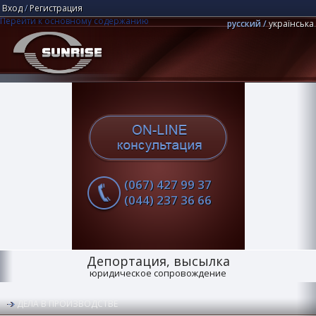
Вход
/
Регистрация
Перейти к основному содержанию
русский
українська
Юридическая компания "Центр Санрайз"
Поиск
(067) 427 99 37
(044) 237 36 66
Депортация, высылка
юридическое сопровождение
ДЕЛА В ПРОИЗВОДСТВЕ