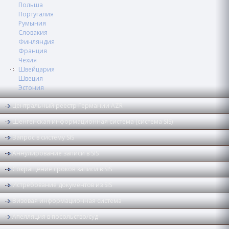
Польша
Португалия
Румыния
Словакия
Финляндия
Франция
Чехия
Швейцария
Швеция
Эстония
Центральный реестр Германии AZR
Шенгенская информационная система (система SIS)
Запрос в систему SIS
Аннулирование записи в SIS
Сокращение сроков записи в SIS
Истребование документов из SIS
Визовая информационная система
Апелляция в посольство/суд