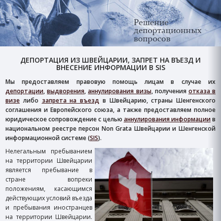
ДЕПОРТАЦИЯ ИЗ ШВЕЙЦАРИИ, ЗАПРЕТ НА ВЪЕЗД И
ВНЕСЕНИЕ ИНФОРМАЦИИ В SIS
Мы предоставляем правовую помощь лицам в случае их
депортации
,
выдворения
,
аннулирования визы
, получения
отказа в
визе
либо
запрета на въезд
в Швейцарию, страны Шенгенского
соглашения и Европейского союза, а также предоставляем полное
юридическое сопровождение с целью
аннулирования информации
в
национальном реестре персон Non Grata Швейцарии и Шенгенской
информационной системе (
SIS
).
Нелегальным пребыванием
на территории Швейцарии
является пребывание в
стране вопреки
положениям, касающимся
действующих условий въезда
и пребывания иностранцев
на территории Швейцарии.