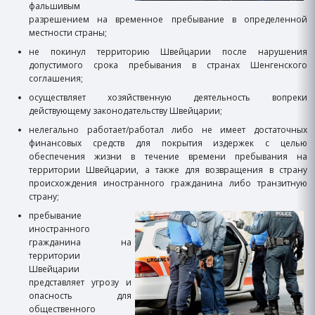
фальшивым
разрешением на временное пребывание в определенной
местности страны;
не покинул территорию Швейцарии после нарушения
допустимого срока пребывания в странах Шенгенского
соглашения;
осуществляет хозяйственную деятельность вопреки
действующему законодательству Швейцарии;
нелегально работает/работал либо не имеет достаточных
финансовых средств для покрытия издержек с целью
обеспечения жизни в течение времени пребывания на
территории Швейцарии, а также для возвращения в страну
происхождения иностранного гражданина либо транзитную
страну;
​пребывание
иностранного
гражданина на
территории
Швейцарии
представляет угрозу и
опасность для
общественного