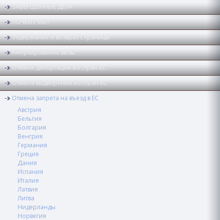
ЗАВЕРШЕННЫЕ ДЕЛА
ПОЧЕМУ МЫ?
Задержание и возврат с границы
Аннулирование визы
Отмена депортации из стран ЕС
Отмена выдворения из стран ЕС
Отмена запрета на въезд в ЕС
Австрия
Бельгия
Болгария
Венгрия
Германия
Греция
Дания
Испания
Италия
Латвия
Литва
Нидерланды
Норвегия