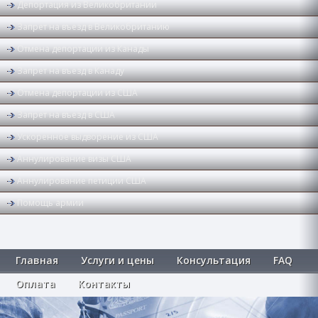
Депортация из Великобритании
Запрет на въезд в Великобританию
Отмена депортации из Канады
Запрет на въезд в Канаду
Отмена депортации из США
Запрет на въезд в США
Ускоренное выдворение из США
Аннулирование визы США
Аннулирование петиции США
Помощь армии
Главная
Услуги и цены
Консультация
FAQ
Оплата
Контакты